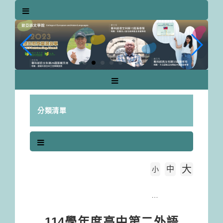
跳
到
主
要
內
容
區
塊
分類清單
大
中
字級大小
小
首頁
114學年度高中第二外語預修專班課程開課注意事項--114年9月6日(六)正式開課！！
114學年度高中第二外語