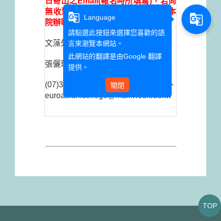
日寄出之Email(報名時所填寫)，若尚
無收到開課通知信，請務必主動與本
g_translate
g_translate
Language
院辦聯繫！
請點選此按鈕來選擇您喜歡的語
文藻外語大學 歐亞語文學院
言來瀏覽本網站。
此網站的翻譯是由
Google 翻譯
張儷瓊秘書
提供。
(07)3426031#5002、
關閉
euroasian.college@mail.wzu.edu.tw
TOP